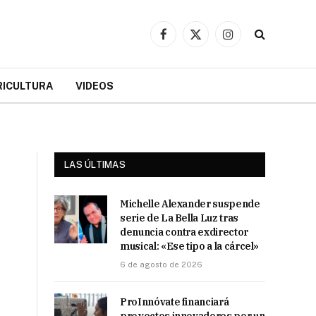
Facebook
X
Instagram
(Twitter)
RICULTURA
VIDEOS
LAS ÚLTIMAS
Michelle Alexander suspende
serie de La Bella Luz tras
denuncia contra exdirector
musical: «Ese tipo a la cárcel»
6 de agosto de 2026
ProInnóvate financiará