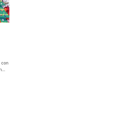
, con
ón…