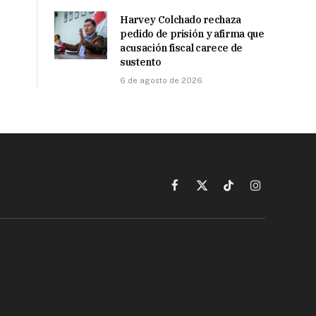
Harvey Colchado rechaza
pedido de prisión y afirma que
acusación fiscal carece de
sustento
6 de agosto de 2026
Facebook
X
TikTok
Instagram
(Twitter)