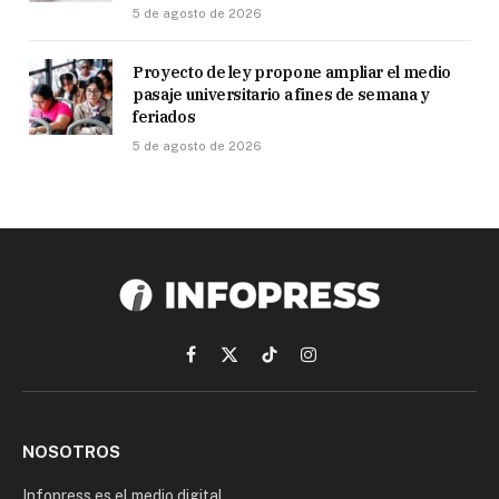
5 de agosto de 2026
Proyecto de ley propone ampliar el medio
pasaje universitario a fines de semana y
feriados
5 de agosto de 2026
Facebook
X
TikTok
Instagram
(Twitter)
NOSOTROS
Infopress es el medio digital