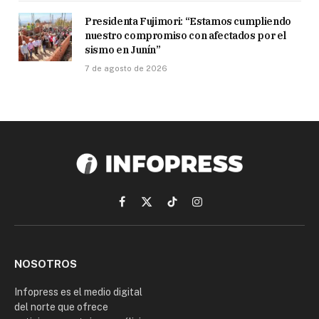
Presidenta Fujimori: “Estamos cumpliendo
nuestro compromiso con afectados por el
sismo en Junín”
7 de agosto de 2026
Facebook
X
TikTok
Instagram
(Twitter)
NOSOTROS
Infopress es el medio digital
del norte que ofrece