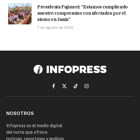
Presidenta Fujimori: “Estamos cumpliendo
nuestro compromiso con afectados por el
sismo en Junín”
7 de agosto de 2026
Facebook
X
TikTok
Instagram
(Twitter)
NOSOTROS
Infopress es el medio digital
del norte que ofrece
noticias, reportajes y análisis