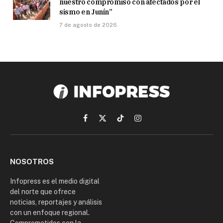
nuestro compromiso con afectados por el
sismo en Junín”
7 de agosto de 2026
Facebook
X
TikTok
Instagram
(Twitter)
NOSOTROS
Infopress es el medio digital
del norte que ofrece
noticias, reportajes y análisis
con un enfoque regional.
Comprometidos con la