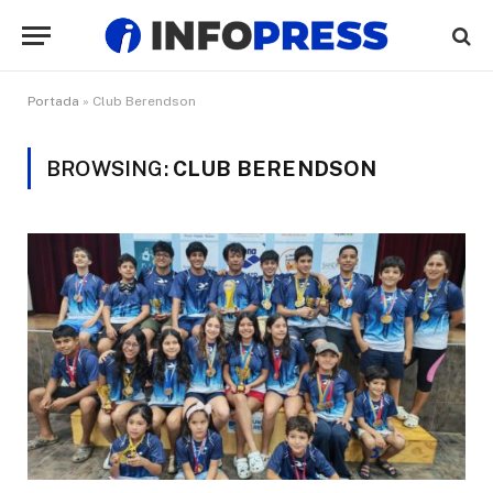
Portada
»
Club Berendson
BROWSING:
CLUB BERENDSON