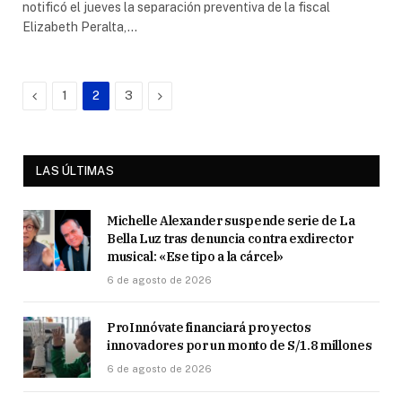
notificó el jueves la separación preventiva de la fiscal
Elizabeth Peralta,…
Previous
Next
1
2
3
LAS ÚLTIMAS
Michelle Alexander suspende serie de La
Bella Luz tras denuncia contra exdirector
musical: «Ese tipo a la cárcel»
6 de agosto de 2026
ProInnóvate financiará proyectos
innovadores por un monto de S/1.8 millones
6 de agosto de 2026