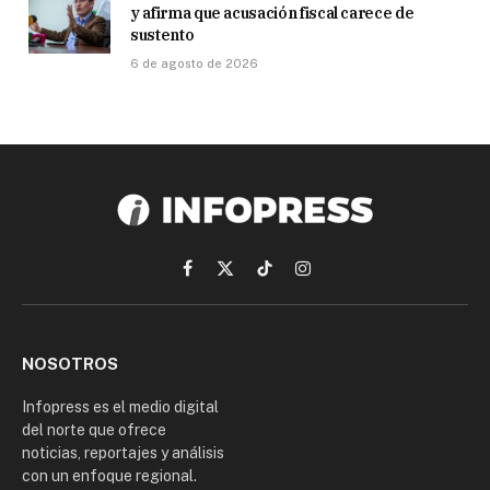
y afirma que acusación fiscal carece de
sustento
6 de agosto de 2026
Facebook
X
TikTok
Instagram
(Twitter)
NOSOTROS
Infopress es el medio digital
del norte que ofrece
noticias, reportajes y análisis
con un enfoque regional.