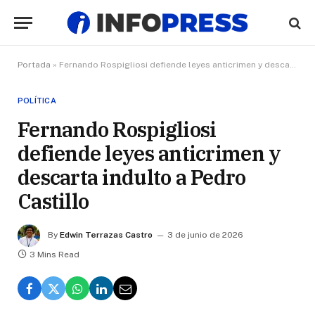
Portada
»
Fernando Rospigliosi defiende leyes anticrimen y descarta indulto a Pedro Castillo
POLÍTICA
Fernando Rospigliosi
defiende leyes anticrimen y
descarta indulto a Pedro
Castillo
By
Edwin Terrazas Castro
3 de junio de 2026
3 Mins Read