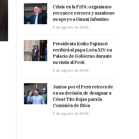
Crisis en la FIFA: organismo
reconoce errores y mantiene
su apoyo a Gianni Infantino
5 de agosto de 2026
Presidenta Keiko Fujimori
recibirá al papa León XIV en
Palacio de Gobierno durante
su visita al Perú
5 de agosto de 2026
Juntos por el Perú retrocede
en su decisión de designar a
César Tito Rojas para la
Comisión de Ética
5 de agosto de 2026