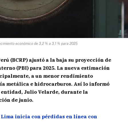
ecimiento económico de 3,2 % a 3,1 % para 2025
erú (BCRP) ajustó a la baja su proyección de
nterno (PBI) para 2025. La nueva estimación
incipalmente, a un menor rendimiento
ía metálica e hidrocarburos. Así lo informó
 entidad, Julio Velarde, durante la
ción de junio.
 Lima inicia con pérdidas en línea con