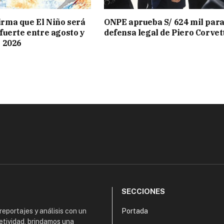
rma que El Niño será
ONPE aprueba S/ 624 mil para
fuerte entre agosto y
defensa legal de Piero Corvet
e 2026
SECCIONES
 reportajes y análisis con un
Portada
etividad, brindamos una