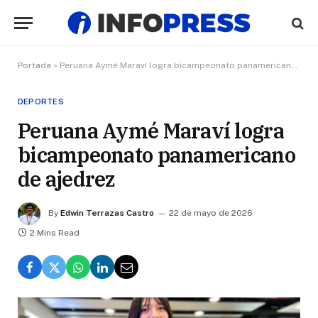
Portada
»
Peruana Aymé Maraví logra bicampeonato panamericano de ajedrez
DEPORTES
Peruana Aymé Maraví logra
bicampeonato panamericano
de ajedrez
By
Edwin Terrazas Castro
22 de mayo de 2026
2 Mins Read