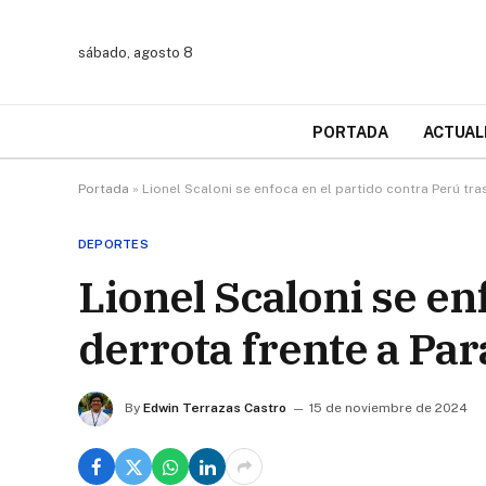
sábado, agosto 8
PORTADA
ACTUAL
Portada
»
Lionel Scaloni se enfoca en el partido contra Perú tra
DEPORTES
Lionel Scaloni se en
derrota frente a Pa
By
Edwin Terrazas Castro
15 de noviembre de 2024