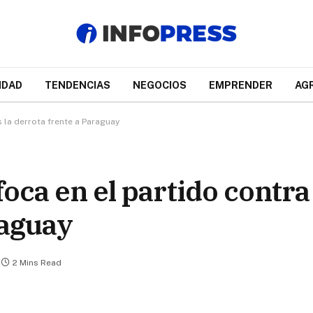
IDAD
TENDENCIAS
NEGOCIOS
EMPRENDER
AG
s la derrota frente a Paraguay
foca en el partido contra
raguay
2 Mins Read