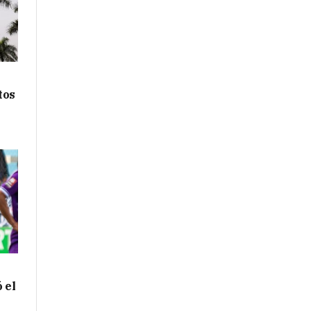
tos
 el