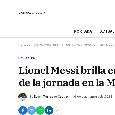
viernes, agosto 7
PORTADA
ACTUAL
Portada
»
Lionel Messi brilla en su regreso: elegido mejor jugad
DEPORTES
Lionel Messi brilla 
de la jornada en la 
By
Edwin Terrazas Castro
16 de septiembre de 2024