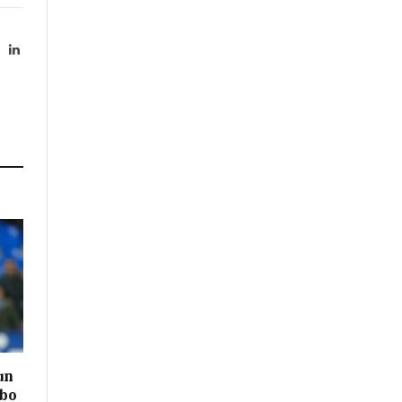
X
LinkedIn
Twitter)
un
mbo