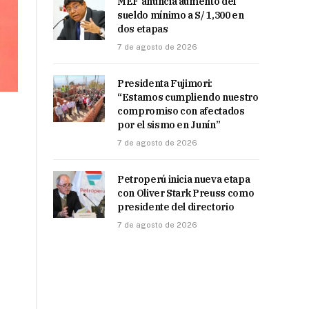
MEF anuncia aumento del
sueldo mínimo a S/ 1,300 en
dos etapas
7 de agosto de 2026
Presidenta Fujimori:
“Estamos cumpliendo nuestro
compromiso con afectados
por el sismo en Junín”
7 de agosto de 2026
Petroperú inicia nueva etapa
con Oliver Stark Preuss como
presidente del directorio
7 de agosto de 2026