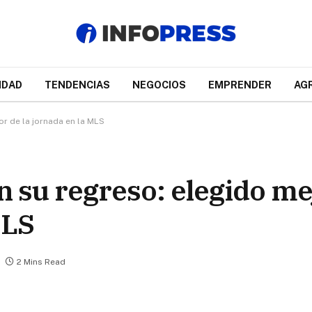
IDAD
TENDENCIAS
NEGOCIOS
EMPRENDER
AG
or de la jornada en la MLS
en su regreso: elegido m
MLS
2 Mins Read