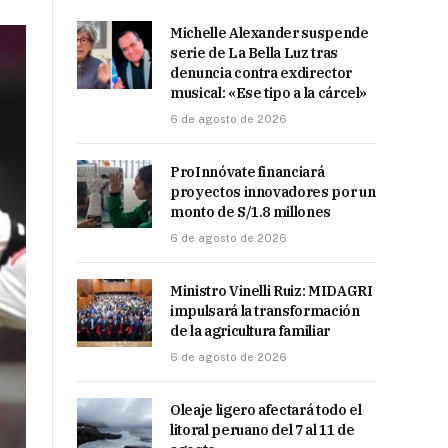
Michelle Alexander suspende
serie de La Bella Luz tras
denuncia contra exdirector
musical: «Ese tipo a la cárcel»
6 de agosto de 2026
ProInnóvate financiará
proyectos innovadores por un
monto de S/1.8 millones
6 de agosto de 2026
Ministro Vinelli Ruiz: MIDAGRI
impulsará la transformación
de la agricultura familiar
6 de agosto de 2026
Oleaje ligero afectará todo el
litoral peruano del 7 al 11 de