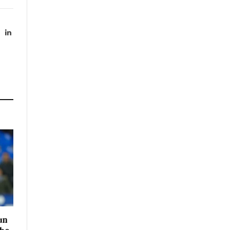
X
LinkedIn
Twitter)
un