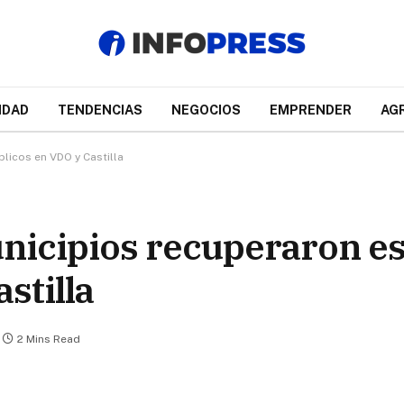
IDAD
TENDENCIAS
NEGOCIOS
EMPRENDER
AG
licos en VDO y Castilla
nicipios recuperaron e
stilla
2 Mins Read