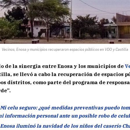
Vecinos, Enosa y municipios recuperaron espacios públicos en VDO y Castilla
o de la sinergia entre Enosa y los municipios de
Ve
tilla, se llevó a cabo la recuperación de espacios p
os distritos, como parte del programa de responsa
de”.
Mi celu seguro: ¿qué medidas preventivas puedo tom
i información personal ante un posible robo de celu
Enosa iluminó la navidad de los niños del caserío Cha