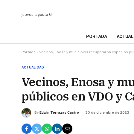
jueves, agosto 6
PORTADA
ACTUAL
Portada
»
Vecinos, Enosa y municipios recuperaron espacios púb
ACTUALIDAD
Vecinos, Enosa y mu
públicos en VDO y Ca
By
Edwin Terrazas Castro
30 de diciembre de 2023