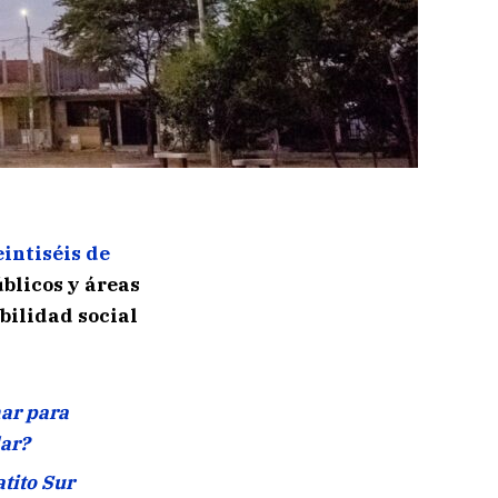
intiséis de
úblicos y áreas
bilidad social
ar para
lar?
tito Sur