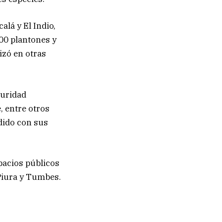
alá y El Indio,
00 plantones y
izó en otras
guridad
, entre otros
dido con sus
pacios públicos
 Piura y Tumbes.