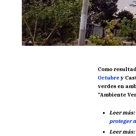
Como resultad
Octubre
y Cas
verdes en amb
“Ambiente Ver
Leer más:
proteger m
Leer más: