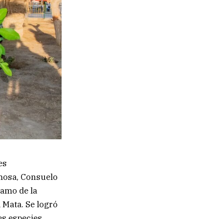
es
mosa, Consuelo
ramo de la
 Mata. Se logró
s especies.