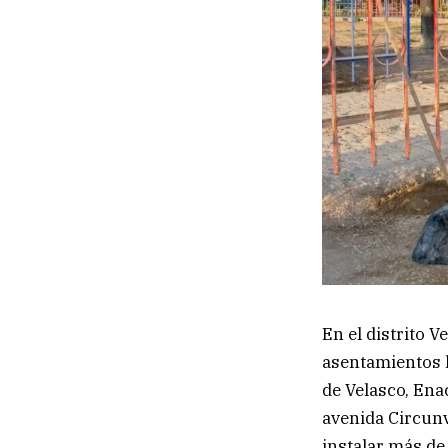
En el distrito 
asentamientos 
de Velasco, Enac
avenida Circunv
instalar más de