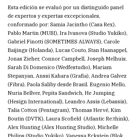
Esta edición se evaluó por un distinguido panel
de expertos y expertas excepcionales,
conformado por: Samia Jacintho (Casa Rex),
Pablo Martin (MUBI), Ira Ivanova (Studio Yukiko),
Gabriel Finotti (SOMETIMES ALWAYS), Carole
Baijings (Holanda), Lucas Couto, Stan Haanappel,
Jonas Zieher, Connor Campbell, Joseph Melhuis,
Sarah Di Domenico (Wedfestudio), Mariam
Stepanyan, Anssi Kahara (Grafia), Andrea Galvez
(Fibra), Paola Saliby desde Brasil. Eugenio Mello,
Nuria Bellver, Pepita Sandwich, He Jumping
(Hesign International), Leandro Assis (Lebassis),
Talia Cotton (Pentagram), Thomas Hervé, Kim
Boutin (DVTK), Laura Scofield (Atlantic Re:think),
Alex Hunting (Alex Hunting Studio), Michelle
Philips (Studio Yukiko), Vanessa Eckstein (Blok