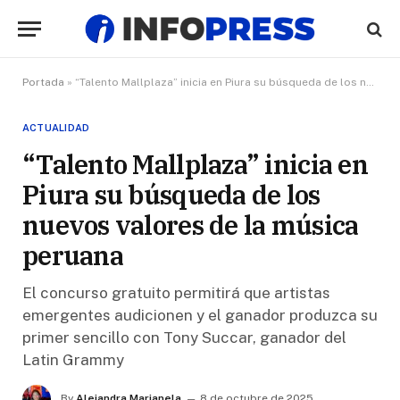
Portada
»
“Talento Mallplaza” inicia en Piura su búsqueda de los nuevos valores de la música peruana
ACTUALIDAD
“Talento Mallplaza” inicia en
Piura su búsqueda de los
nuevos valores de la música
peruana
El concurso gratuito permitirá que artistas
emergentes audicionen y el ganador produzca su
primer sencillo con Tony Succar, ganador del
Latin Grammy
By
Alejandra Marianela
8 de octubre de 2025