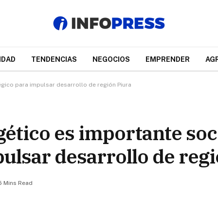
IDAD
TENDENCIAS
NEGOCIOS
EMPRENDER
AG
gico para impulsar desarrollo de región Piura
ético es importante soc
ulsar desarrollo de reg
5 Mins Read