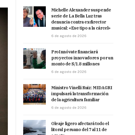
Michelle Alexander suspende
serie de La Bella Luz tras
denuncia contra exdirector
musical: «Ese tipo a la cárcel»
6 de agosto de 2026
ProInnóvate financiará
proyectos innovadores por un
monto de S/1.8 millones
6 de agosto de 2026
Ministro Vinelli Ruiz: MIDAGRI
impulsará la transformación
de la agricultura familiar
6 de agosto de 2026
Oleaje ligero afectará todo el
litoral peruano del 7 al 11 de