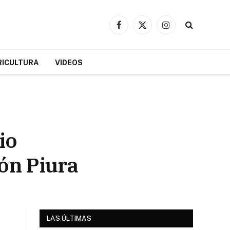
Facebook
X
Instagram
(Twitter)
RICULTURA
VIDEOS
io
ión Piura
LAS ÚLTIMAS