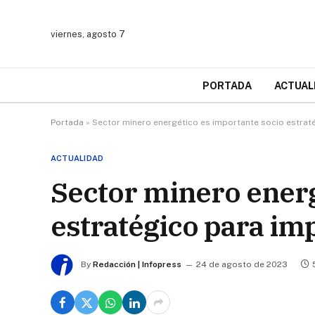
viernes, agosto 7
PORTADA
ACTUAL
Portada
»
Sector minero energético es importante socio estraté
ACTUALIDAD
Sector minero energ
estratégico para imp
By
Redacción | Infopress
24 de agosto de 2023