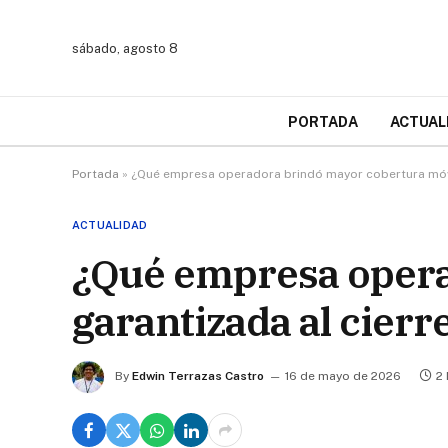
sábado, agosto 8
PORTADA
ACTUAL
Portada
»
¿Qué empresa operadora brindó mayor cobertura móvi
ACTUALIDAD
¿Qué empresa opera
garantizada al cierr
By
Edwin Terrazas Castro
16 de mayo de 2026
2