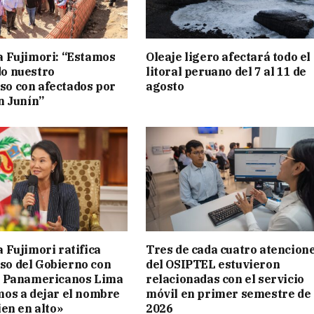
a Fujimori: “Estamos
Oleaje ligero afectará todo el
o nuestro
litoral peruano del 7 al 11 de
o con afectados por
agosto
n Junín”
 Fujimori ratifica
Tres de cada cuatro atencion
o del Gobierno con
del OSIPTEL estuvieron
s Panamericanos Lima
relacionadas con el servicio
mos a dejar el nombre
móvil en primer semestre de
ien en alto»
2026