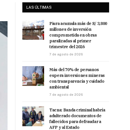
LAS ÚLTIMAS
Piura acumula más de S/ 3,800
millones de inversión
comprometida en obras
paralizadas al primer
trimestre del 2026
7 de agosto de 2026
Más del 70% de peruanos
espera inversiones mineras
con transparencia y cuidado
ambiental
7 de agosto de 2026
Tacna: Banda criminal habría
adulterado documentos de
fallecidos para defraudar a
AFP y al Estado