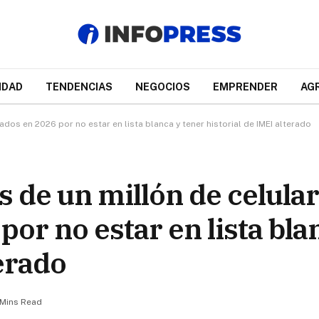
IDAD
TENDENCIAS
NEGOCIOS
EMPRENDER
AG
dos en 2026 por no estar en lista blanca y tener historial de IMEI alterado
 de un millón de celula
or no estar en lista bla
terado
 Mins Read