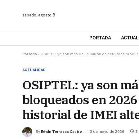
sábado, agosto 8
PORTADA
ACTUAL
Portada
»
OSIPTEL: ya son más de un millón de celulares bloquea
ACTUALIDAD
OSIPTEL: ya son más
bloqueados en 2026 p
historial de IMEI al
By
Edwin Terrazas Castro
13 de mayo de 2026
3