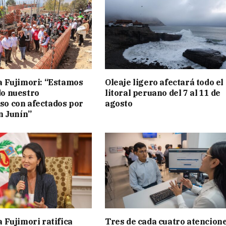
a Fujimori: “Estamos
Oleaje ligero afectará todo el
o nuestro
litoral peruano del 7 al 11 de
o con afectados por
agosto
n Junín”
 Fujimori ratifica
Tres de cada cuatro atencion