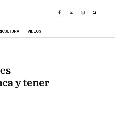
Facebook
X
Instagram
(Twitter)
RICULTURA
VIDEOS
res
nca y tener