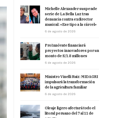
Michelle Alexander suspende
serie de La Bella Luz tras
denuncia contra exdirector
musical: «Ese tipo a la cárcel»
6 de agosto de 2026
ProInnóvate financiará
proyectos innovadores por un
monto de S/1.8 millones
6 de agosto de 2026
Ministro Vinelli Ruiz: MIDAGRI
impulsará la transformación
de la agricultura familiar
6 de agosto de 2026
Oleaje ligero afectará todo el
litoral peruano del 7 al 11 de