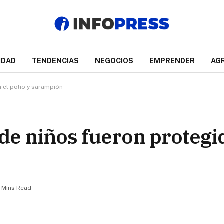
IDAD
TENDENCIAS
NEGOCIOS
EMPRENDER
AG
a el polio y sarampión
de niños fueron protegi
 Mins Read