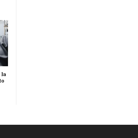
 la
to