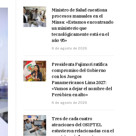
Ministro de Salud cuestiona
procesos manuales en el
Minsa: «Estamos encontrando
un ministerio que
tecnológicamente está en el
año 95»
6 de agosto de 2026
Presidenta Fujimori ratifica
compromiso del Gobierno
con los Juegos
Panamericanos Lima 2027:
«Vamos a dejar el nombre del
Perú bien en alto»
6 de agosto de 2026
Tres de cada cuatro
atenciones del OSIPTEL
estuvieron relacionadas con el