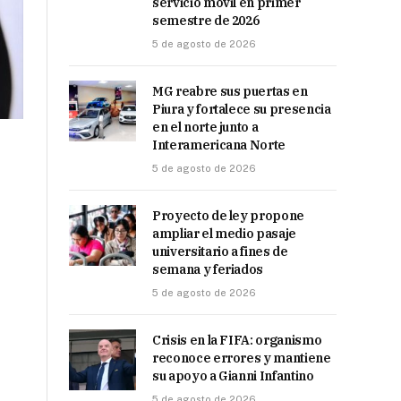
servicio móvil en primer
semestre de 2026
5 de agosto de 2026
MG reabre sus puertas en
Piura y fortalece su presencia
en el norte junto a
Interamericana Norte
5 de agosto de 2026
Proyecto de ley propone
ampliar el medio pasaje
universitario a fines de
semana y feriados
5 de agosto de 2026
Crisis en la FIFA: organismo
reconoce errores y mantiene
su apoyo a Gianni Infantino
5 de agosto de 2026