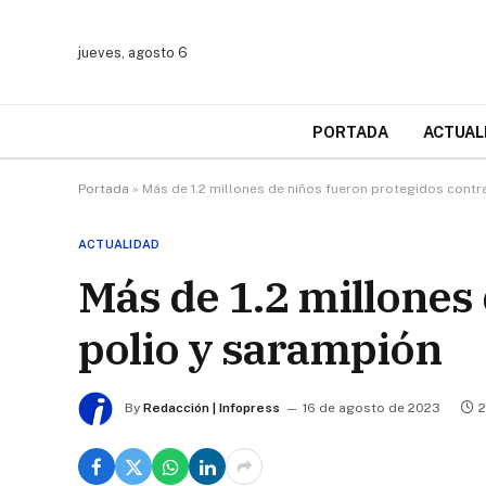
jueves, agosto 6
PORTADA
ACTUAL
Portada
»
Más de 1.2 millones de niños fueron protegidos contr
ACTUALIDAD
Más de 1.2 millones 
polio y sarampión
By
Redacción | Infopress
16 de agosto de 2023
2