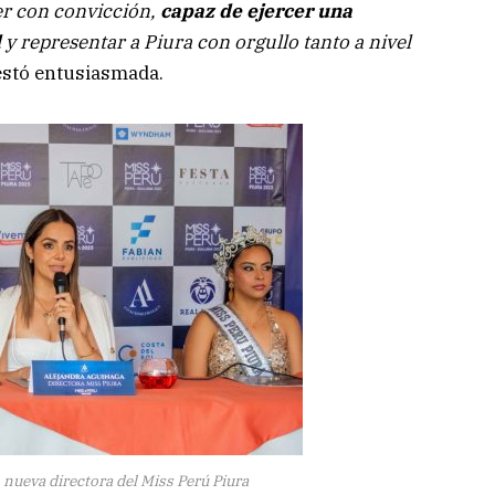
er con convicción,
capaz de ejercer una
d
y representar a Piura con orgullo tanto a nivel
estó entusiasmada.
 nueva directora del Miss Perú Piura