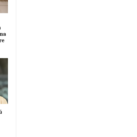
n
ima
re
ú