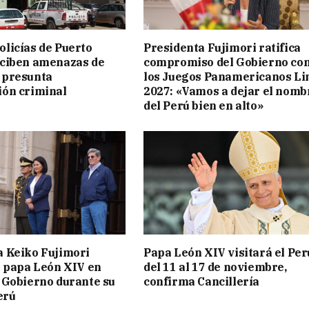
licías de Puerto
Presidenta Fujimori ratifica
eciben amenazas de
compromiso del Gobierno co
 presunta
los Juegos Panamericanos L
ión criminal
2027: «Vamos a dejar el nomb
del Perú bien en alto»
a Keiko Fujimori
Papa León XIV visitará el Per
l papa León XIV en
del 11 al 17 de noviembre,
 Gobierno durante su
confirma Cancillería
erú