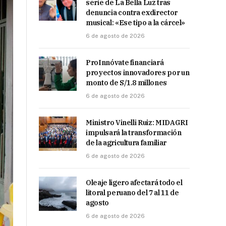
serie de La Bella Luz tras
denuncia contra exdirector
musical: «Ese tipo a la cárcel»
6 de agosto de 2026
ProInnóvate financiará
proyectos innovadores por un
monto de S/1.8 millones
6 de agosto de 2026
Ministro Vinelli Ruiz: MIDAGRI
impulsará la transformación
de la agricultura familiar
6 de agosto de 2026
Oleaje ligero afectará todo el
litoral peruano del 7 al 11 de
agosto
6 de agosto de 2026