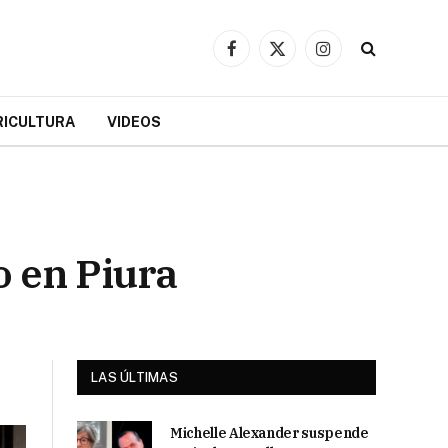
Facebook
X
Instagram
(Twitter)
RICULTURA
VIDEOS
o en Piura
LAS ÚLTIMAS
Michelle Alexander suspende