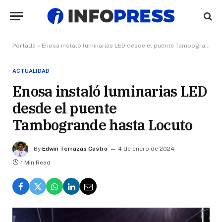
Portada
»
Enosa instaló luminarias LED desde el puente Tambogrande hasta Locuto
ACTUALIDAD
Enosa instaló luminarias LED
desde el puente
Tambogrande hasta Locuto
By
Edwin Terrazas Castro
4 de enero de 2024
1 Min Read