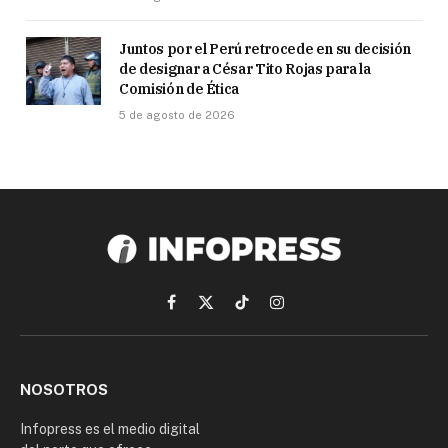
Juntos por el Perú retrocede en su decisión
de designar a César Tito Rojas para la
Comisión de Ética
5 de agosto de 2026
Facebook
X
TikTok
Instagram
(Twitter)
NOSOTROS
Infopress es el medio digital