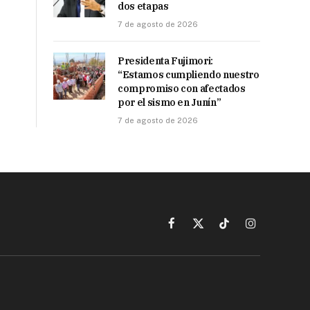
dos etapas
7 de agosto de 2026
Presidenta Fujimori:
“Estamos cumpliendo nuestro
compromiso con afectados
por el sismo en Junín”
7 de agosto de 2026
Facebook
X
TikTok
Instagram
(Twitter)