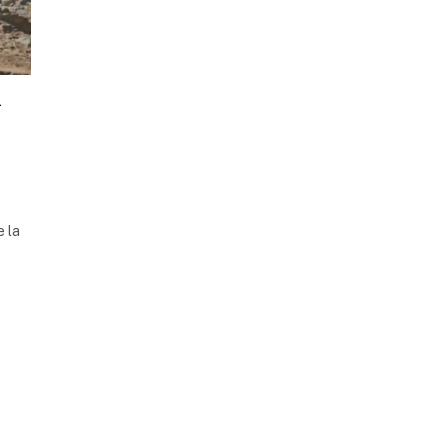
l
o
e la