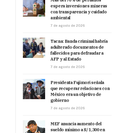
Más del 70% de peruanos
espera inversiones mineras
con transparencia y cuidado
ambiental
7 de agosto de 2026
Tacna: Banda criminal habría
adulterado documentos de
fallecidos para defraudar a
AFP y al Estado
7 de agosto de 2026
Presidenta Fujimori señala
que recuperar relaciones con
México era un objetivo de
gobierno
7 de agosto de 2026
MEF anuncia aumento del
sueldo mínimo a S/ 1,300 en