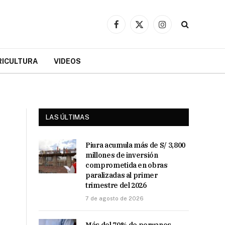
Facebook
X
Instagram
(Twitter)
RICULTURA
VIDEOS
LAS ÚLTIMAS
Piura acumula más de S/ 3,800
millones de inversión
comprometida en obras
paralizadas al primer
trimestre del 2026
7 de agosto de 2026