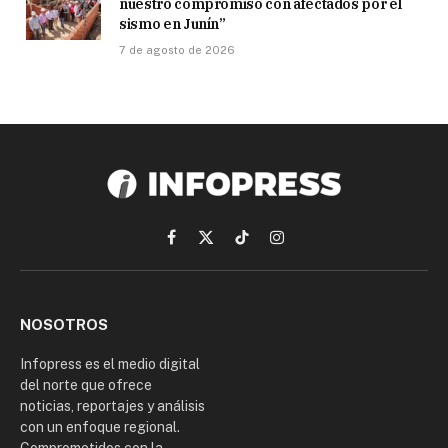
nuestro compromiso con afectados por el
sismo en Junín”
7 de agosto de 2026
Facebook
X
TikTok
Instagram
(Twitter)
NOSOTROS
Infopress es el medio digital
del norte que ofrece
noticias, reportajes y análisis
con un enfoque regional.