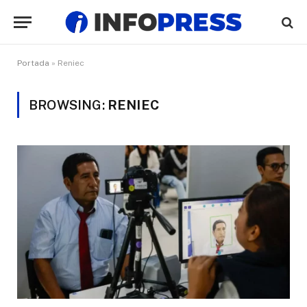
Portada
»
Reniec
BROWSING:
RENIEC