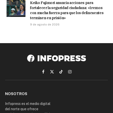
Keiko Fujimori anuncia acciones para
fortalecer la seguridad ciudadana: «Iremos
con mucha fuerza para que los delincuentes
terminen en prisión»
9 de agosto de 2026
Facebook
X
TikTok
Instagram
(Twitter)
NOSOTROS
Infopress es el medio digital
del norte que ofrece