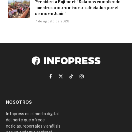
Presidenta Fujimori: “Estamos cumpliendo
nuestro compromiso con afectados por el
sismo en Junín”
7 de agosto de 2026
Facebook
X
TikTok
Instagram
(Twitter)
NOSOTROS
Infopress es el medio digital
del norte que ofrece
noticias, reportajes y análisis