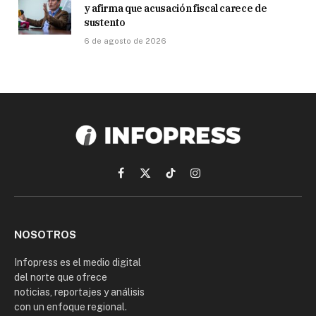
y afirma que acusación fiscal carece de
sustento
6 de agosto de 2026
Facebook
X
TikTok
Instagram
(Twitter)
NOSOTROS
Infopress es el medio digital
del norte que ofrece
noticias, reportajes y análisis
con un enfoque regional.