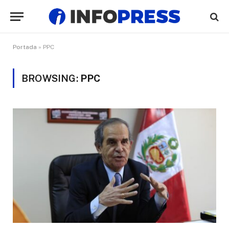
Portada
»
PPC
BROWSING:
PPC