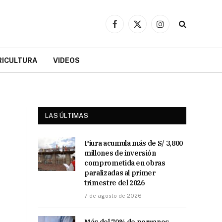
Facebook
X
Instagram
(Twitter)
RICULTURA
VIDEOS
LAS ÚLTIMAS
Piura acumula más de S/ 3,800
millones de inversión
comprometida en obras
paralizadas al primer
trimestre del 2026
7 de agosto de 2026