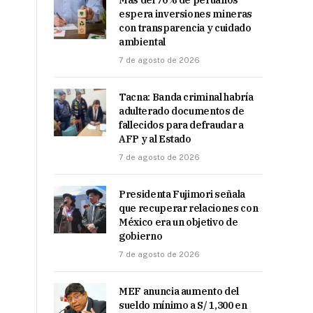
Más del 70% de peruanos
espera inversiones mineras
con transparencia y cuidado
ambiental
7 de agosto de 2026
Tacna: Banda criminal habría
adulterado documentos de
fallecidos para defraudar a
AFP y al Estado
7 de agosto de 2026
Presidenta Fujimori señala
que recuperar relaciones con
México era un objetivo de
gobierno
7 de agosto de 2026
MEF anuncia aumento del
sueldo mínimo a S/ 1,300 en