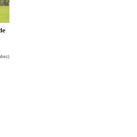
 de
abec)