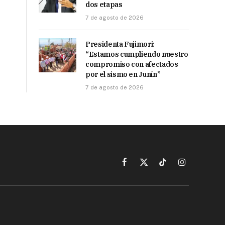
dos etapas
7 de agosto de 2026
Presidenta Fujimori:
“Estamos cumpliendo nuestro
compromiso con afectados
por el sismo en Junín”
7 de agosto de 2026
Facebook
X
TikTok
Instagram
(Twitter)