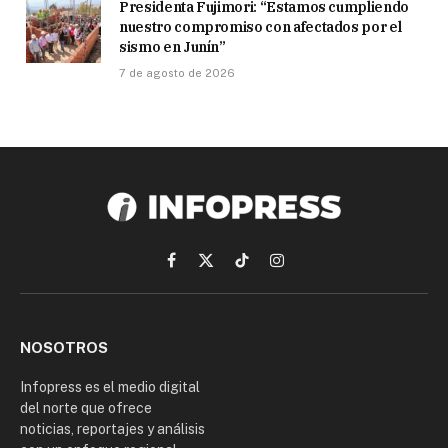
Presidenta Fujimori: “Estamos cumpliendo
nuestro compromiso con afectados por el
sismo en Junín”
7 de agosto de 2026
Facebook
X
TikTok
Instagram
(Twitter)
NOSOTROS
Infopress es el medio digital
del norte que ofrece
noticias, reportajes y análisis