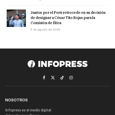
Juntos por el Perú retrocede en su decisión
de designar a César Tito Rojas para la
Comisión de Ética
5 de agosto de 2026
Facebook
X
TikTok
Instagram
(Twitter)
NOSOTROS
Infopress es el medio digital