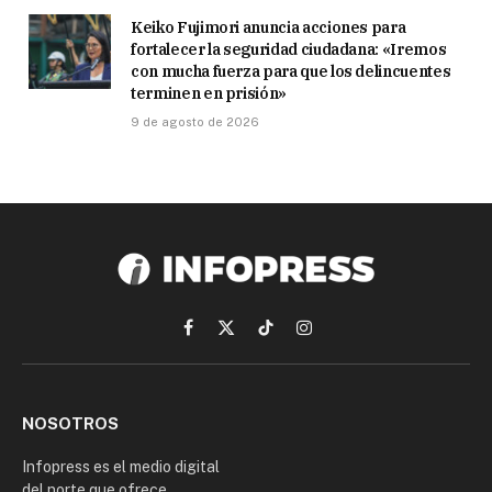
Keiko Fujimori anuncia acciones para
fortalecer la seguridad ciudadana: «Iremos
con mucha fuerza para que los delincuentes
terminen en prisión»
9 de agosto de 2026
Facebook
X
TikTok
Instagram
(Twitter)
NOSOTROS
Infopress es el medio digital
del norte que ofrece