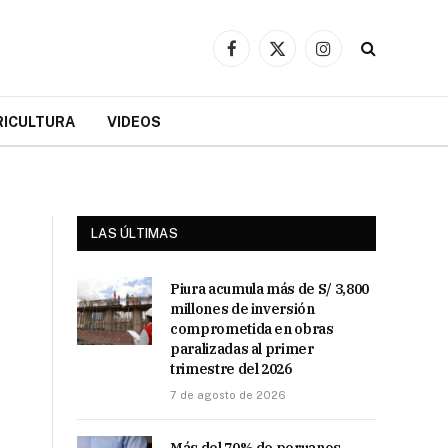
Facebook
X
Instagram
(Twitter)
RICULTURA
VIDEOS
LAS ÚLTIMAS
Piura acumula más de S/ 3,800
millones de inversión
comprometida en obras
paralizadas al primer
trimestre del 2026
7 de agosto de 2026