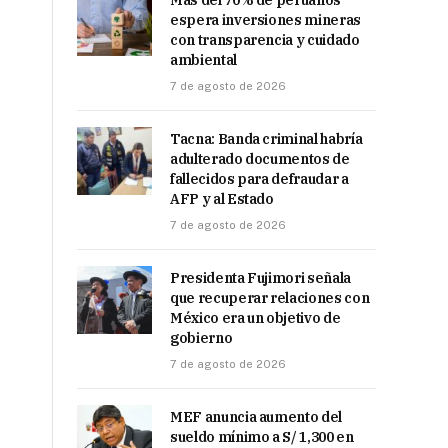
Más del 70% de peruanos
espera inversiones mineras
con transparencia y cuidado
ambiental
7 de agosto de 2026
Tacna: Banda criminal habría
adulterado documentos de
fallecidos para defraudar a
AFP y al Estado
7 de agosto de 2026
Presidenta Fujimori señala
que recuperar relaciones con
México era un objetivo de
gobierno
7 de agosto de 2026
MEF anuncia aumento del
sueldo mínimo a S/ 1,300 en