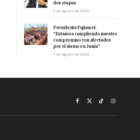
dos etapas
7 de agosto de 2026
Presidenta Fujimori:
“Estamos cumpliendo nuestro
compromiso con afectados
por el sismo en Junín”
7 de agosto de 2026
Facebook
X
TikTok
Instagram
(Twitter)