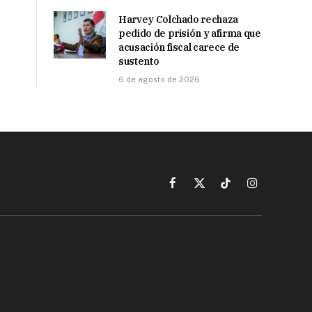
Harvey Colchado rechaza
pedido de prisión y afirma que
acusación fiscal carece de
sustento
6 de agosto de 2026
Facebook
X
TikTok
Instagram
(Twitter)