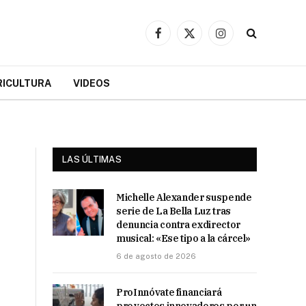
Facebook
X
Instagram
(Twitter)
RICULTURA
VIDEOS
LAS ÚLTIMAS
Michelle Alexander suspende
serie de La Bella Luz tras
denuncia contra exdirector
musical: «Ese tipo a la cárcel»
6 de agosto de 2026
ProInnóvate financiará