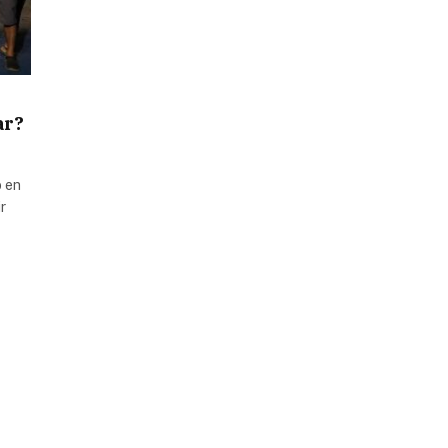
ar?
o en
r