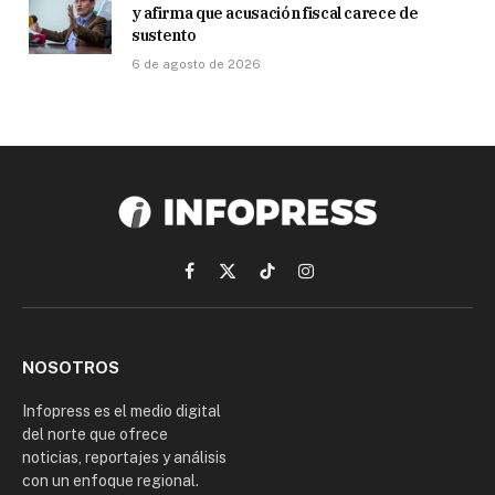
y afirma que acusación fiscal carece de
sustento
6 de agosto de 2026
Facebook
X
TikTok
Instagram
(Twitter)
NOSOTROS
Infopress es el medio digital
del norte que ofrece
noticias, reportajes y análisis
con un enfoque regional.