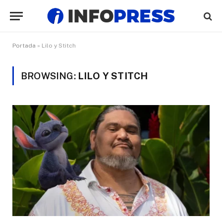
Portada
»
Lilo y Stitch
BROWSING:
LILO Y STITCH