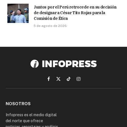
Juntos por el Perú retrocede en su decisión
de designar a César Tito Rojas para la
Comisión de Ética
5 de agosto de 2026
Facebook
X
TikTok
Instagram
(Twitter)
NOSOTROS
Infopress es el medio digital
del norte que ofrece
noticias, reportajes y análisis