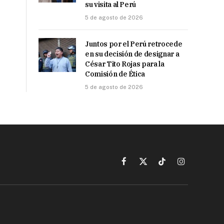
su visita al Perú
5 de agosto de 2026
Juntos por el Perú retrocede
en su decisión de designar a
César Tito Rojas para la
Comisión de Ética
5 de agosto de 2026
Facebook
X
TikTok
Instagram
(Twitter)