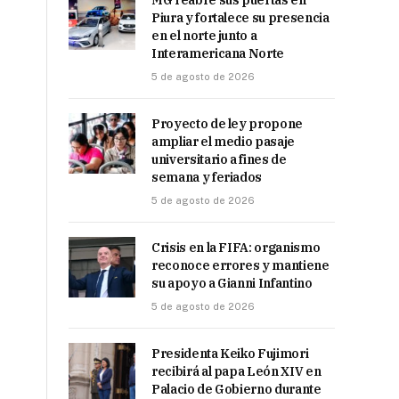
MG reabre sus puertas en
Piura y fortalece su presencia
en el norte junto a
Interamericana Norte
5 de agosto de 2026
Proyecto de ley propone
ampliar el medio pasaje
universitario a fines de
semana y feriados
5 de agosto de 2026
Crisis en la FIFA: organismo
reconoce errores y mantiene
su apoyo a Gianni Infantino
5 de agosto de 2026
Presidenta Keiko Fujimori
recibirá al papa León XIV en
Palacio de Gobierno durante