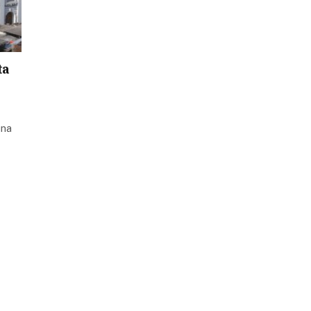
ta
una