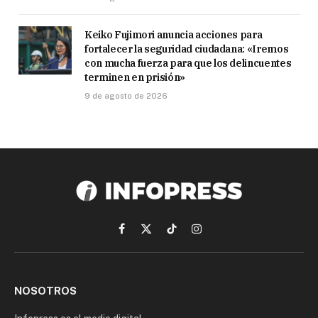
Keiko Fujimori anuncia acciones para
fortalecer la seguridad ciudadana: «Iremos
con mucha fuerza para que los delincuentes
terminen en prisión»
9 de agosto de 2026
Facebook
X
TikTok
Instagram
(Twitter)
NOSOTROS