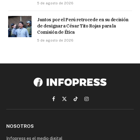
5 de agosto de 2026
Juntos por el Perú retrocede en su decisión
de designar a César Tito Rojas para la
Comisión de Ética
5 de agosto de 2026
Facebook
X
TikTok
Instagram
(Twitter)
NOSOTROS
Infopress es el medio digital