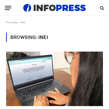
Portada
»
INEI
BROWSING:
INEI