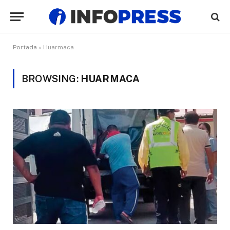
Portada
»
Huarmaca
BROWSING:
HUARMACA