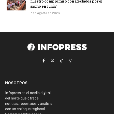
nuestro compromiso con afectados por el
sismo en Junín”
7 de agosto de 2026
Facebook
X
TikTok
Instagram
(Twitter)
NOSOTROS
Infopress es el medio digital
del norte que ofrece
noticias, reportajes y análisis
con un enfoque regional.