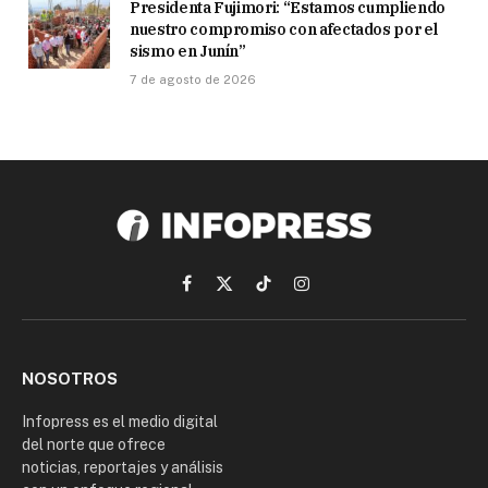
Presidenta Fujimori: “Estamos cumpliendo
nuestro compromiso con afectados por el
sismo en Junín”
7 de agosto de 2026
Facebook
X
TikTok
Instagram
(Twitter)
NOSOTROS
Infopress es el medio digital
del norte que ofrece
noticias, reportajes y análisis