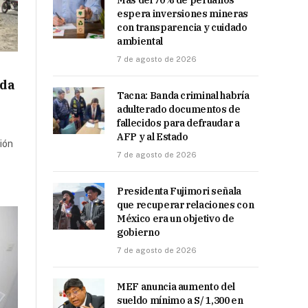
Más del 70% de peruanos
espera inversiones mineras
con transparencia y cuidado
ambiental
7 de agosto de 2026
ada
Tacna: Banda criminal habría
adulterado documentos de
fallecidos para defraudar a
AFP y al Estado
ión
7 de agosto de 2026
Presidenta Fujimori señala
que recuperar relaciones con
México era un objetivo de
gobierno
7 de agosto de 2026
MEF anuncia aumento del
sueldo mínimo a S/ 1,300 en