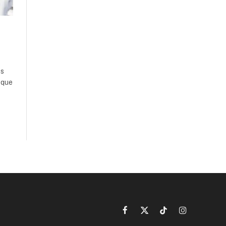
es
 que
Facebook
X
TikTok
Instagram
(Twitter)