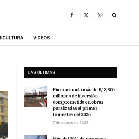
Facebook
X
Instagram
(Twitter)
RICULTURA
VIDEOS
LAS ÚLTIMAS
Piura acumula más de S/ 3,800
millones de inversión
comprometida en obras
paralizadas al primer
trimestre del 2026
7 de agosto de 2026