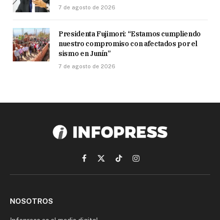
7 de agosto de 2026
Presidenta Fujimori: “Estamos cumpliendo
nuestro compromiso con afectados por el
sismo en Junín”
7 de agosto de 2026
Facebook
X
TikTok
Instagram
(Twitter)
NOSOTROS