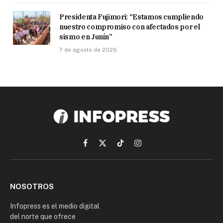
Presidenta Fujimori: “Estamos cumpliendo
nuestro compromiso con afectados por el
sismo en Junín”
7 de agosto de 2026
Facebook
X
TikTok
Instagram
(Twitter)
NOSOTROS
Infopress es el medio digital
del norte que ofrece