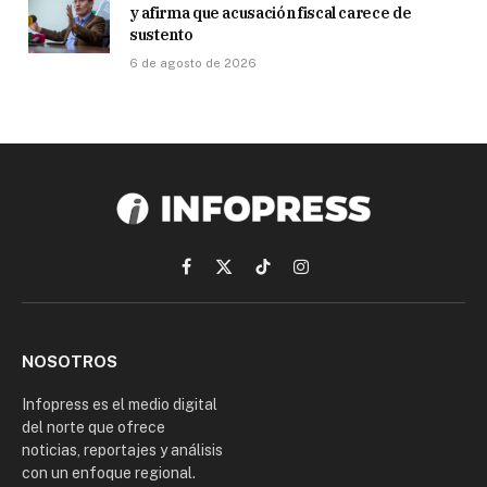
y afirma que acusación fiscal carece de
sustento
6 de agosto de 2026
Facebook
X
TikTok
Instagram
(Twitter)
NOSOTROS
Infopress es el medio digital
del norte que ofrece
noticias, reportajes y análisis
con un enfoque regional.